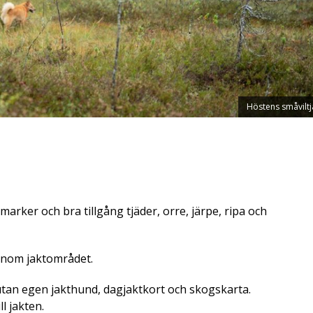
Höstens småviltj
rker och bra tillgång tjäder, orre, järpe, ripa och
inom jaktområdet.
 utan egen jakthund, dagjaktkort och skogskarta.
l jakten.